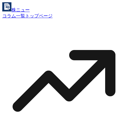
株ニュー
コラム一覧
トップページ