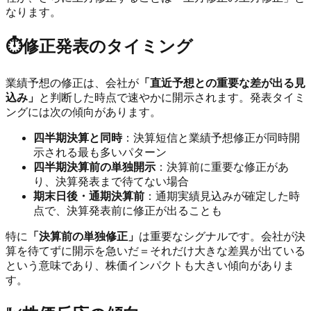
なります。
⏱️
修正発表のタイミング
業績予想の修正は、会社が
「直近予想との重要な差が出る見
込み」
と判断した時点で速やかに開示されます。発表タイミ
ングには次の傾向があります。
四半期決算と同時
：決算短信と業績予想修正が同時開
示される最も多いパターン
四半期決算前の単独開示
：決算前に重要な修正があ
り、決算発表まで待てない場合
期末日後・通期決算前
：通期実績見込みが確定した時
点で、決算発表前に修正が出ることも
特に
「決算前の単独修正」
は重要なシグナルです。会社が決
算を待てずに開示を急いだ＝それだけ大きな差異が出ている
という意味であり、株価インパクトも大きい傾向がありま
す。